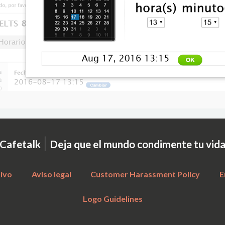
|
Cafetalk
Deja que el mundo condimente tu vid
tivo
Aviso legal
Customer Harassment Policy
E
Logo Guidelines