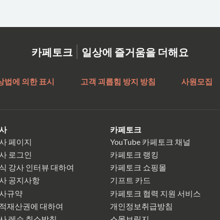
|
카페토크
일상에 즐거움을 더해요
상법에 의한 표시
고객 괴롭힘 방지 방침
사원모집
사
카페토크
사 페이지
YouTube 카페토크 채널
사 로그인
카페토크 랭킹
식 강사 인터뷰 대하여
카페토크 쇼핑몰
사 공지사항
기프트 카드
사규약
카페토크 협력 지원 서비스
적재산권에 대하여
개인정보취급방침
사 레슨 취소방침
스몰브릿지