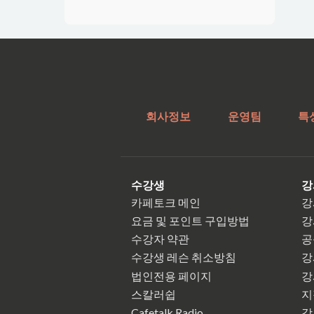
회사정보
운영팀
특
수강생
강
카페토크 메인
강
요금 및 포인트 구입방법
강
수강자 약관
공
수강생 레슨 취소방침
강
법인전용 페이지
강
스칼러쉽
지
Cafetalk Radio
강