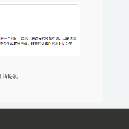
申请提领。
。